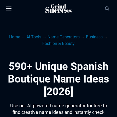
Skip
to
content
Home
→
AI Tools
→
Name Generators
→
Business
→
Fashion & Beauty
590+ Unique Spanish
Boutique Name Ideas
[2026]
Use our AI-powered name generator for free to
find creative name ideas and instantly check